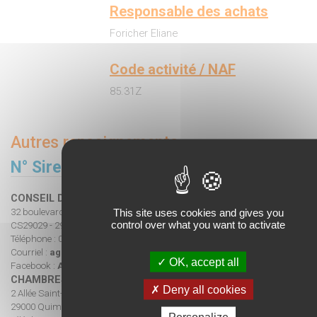
Responsable des achats
Foricher Eliane
Code activité / NAF
85.31Z
Autres renseignements
N° Siret
19290039700014
CONSEIL DÉPARTEMENTAL DU FINISTÈRE
This site uses cookies and gives you
32 boulevard Dupleix
control over what you want to activate
CS29029 - 29196 Quimper Cedex
Téléphone : 02 98 76 20 30
Courriel :
agrilocal29@finistere.fr
OK, accept all
Facebook :
Agrilocal29
CHAMBRES D'AGRICULTURE DE BRETAGNE
Deny all cookies
2 Allée Saint-Guénolé
29000 Quimper
Personalize