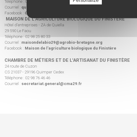
Téléphone : 02 98 52 49 49
Courriel :
quimper@bretagne.chambagri.fr
Facebook :
Chambre d'agriculture de Bretagne
MAISON DE L'AGRICULTURE BIOLOGIQUE DU FINISTÈRE
Hôtel d'entreprises - ZA de Quiella
29 590 Le Faou
Téléphone : 02 98 25 80 33
Courriel :
maisondelabio29@agrobio-bretagne.org
Facebook :
Maison de l'agriculture biologique du Finistère
CHAMBRE DE MÉTIERS ET DE L'ARTISANAT DU FINISTÈRE
24 route de Cuzon
CS 21037 - 29196 Quimper Cedex
Téléphone : 02 98 76 46 46
Courriel :
secretariat.general@cma29.fr