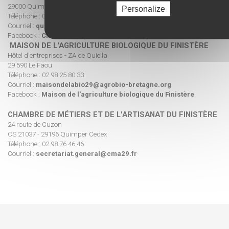
29000 Quimper
Personalize
Téléphone : 02 98 52 49 49
Courriel :
quimper@bretagne.chambagri.fr
Facebook :
Chambre d'agriculture de Bretagne
MAISON DE L'AGRICULTURE BIOLOGIQUE DU FINISTÈRE
Hôtel d'entreprises - ZA de Quiella
29 590 Le Faou
Téléphone : 02 98 25 80 33
Courriel :
maisondelabio29@agrobio-bretagne.org
Facebook :
Maison de l'agriculture biologique du Finistère
CHAMBRE DE MÉTIERS ET DE L'ARTISANAT DU FINISTÈRE
24 route de Cuzon
CS 21037 - 29196 Quimper Cedex
Téléphone : 02 98 76 46 46
Courriel :
secretariat.general@cma29.fr