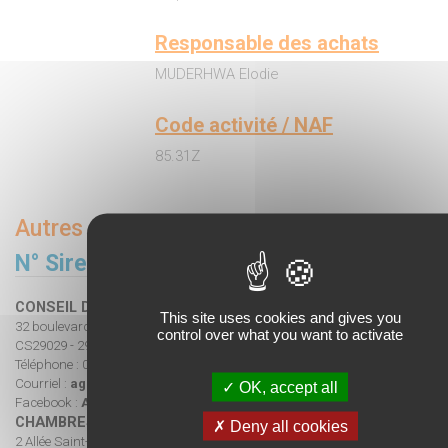
Responsable des achats
MUDERHWA Elodie
Code activité / NAF
85.31Z
Autres renseignements
N° Siret
19291089100014
CONSEIL DÉPARTEMENTAL DU FINISTÈRE
This site uses cookies and gives you
32 boulevard Dupleix
control over what you want to activate
CS29029 - 29196 Quimper Cedex
Téléphone : 02 98 76 20 30
Courriel :
agrilocal29@finistere.fr
OK, accept all
Facebook :
Agrilocal29
CHAMBRES D'AGRICULTURE DE BRETAGNE
Deny all cookies
2 Allée Saint-Guénolé